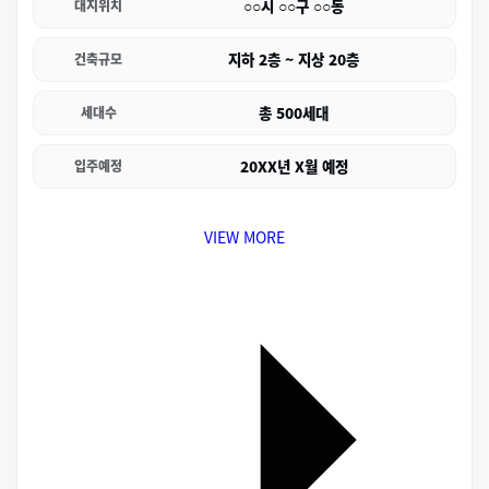
○○시 ○○구 ○○동
대지위치
지하 2층 ~ 지상 20층
건축규모
총 500세대
세대수
20XX년 X월 예정
입주예정
VIEW MORE