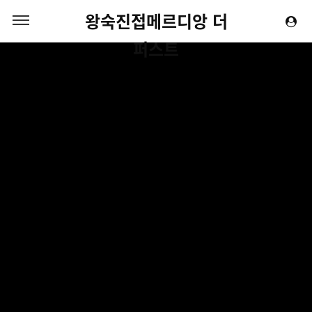
왕숙진접메르디앙 더
퍼스트